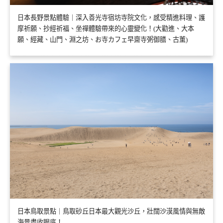
日本長野景點體驗｜深入善光寺宿坊寺院文化，感受精進料理、護
摩祈願、抄經祈福、坐禪體驗帶來的心靈變化！(大勸進、大本
願、經藏、山門、淵之坊、お寺カフェ早齋寺粥御膳、古薰)
日本鳥取景點｜鳥取砂丘日本最大觀光沙丘，壯闊沙漠風情與無敵
海景盡收眼底！