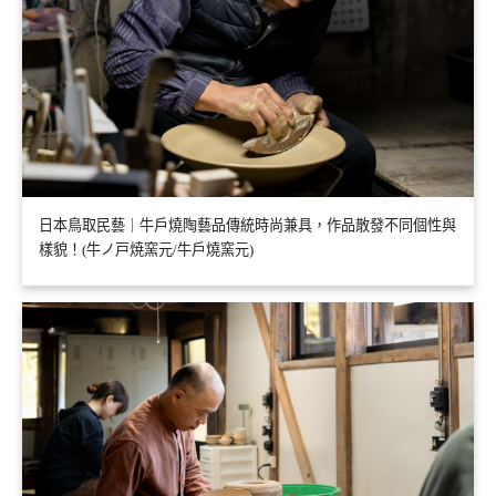
日本鳥取民藝｜牛戶燒陶藝品傳統時尚兼具，作品散發不同個性與
樣貌！(牛ノ戸焼窯元/牛戶燒窯元)