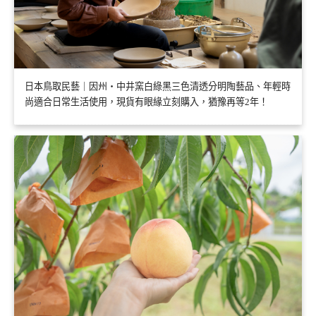
日本鳥取民藝｜因州・中井窯白綠黑三色清透分明陶藝品、年輕時
尚適合日常生活使用，現貨有眼緣立刻購入，猶豫再等2年！