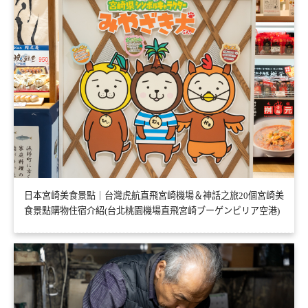
日本宮崎美食景點｜台灣虎航直飛宮崎機場＆神話之旅20個宮崎美
食景點購物住宿介紹(台北桃園機場直飛宮崎ブーゲンビリア空港)