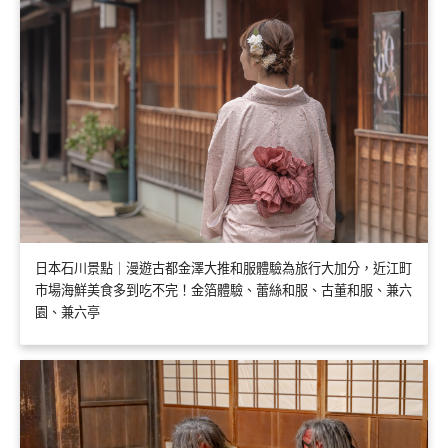
日本石川景點｜漫遊古都金澤大推和服體驗為旅行大加分，近江町
市場海鮮美食多到吃不完！金箔體驗、蕾絲和服、古董和服、兼六
園、兼六亭