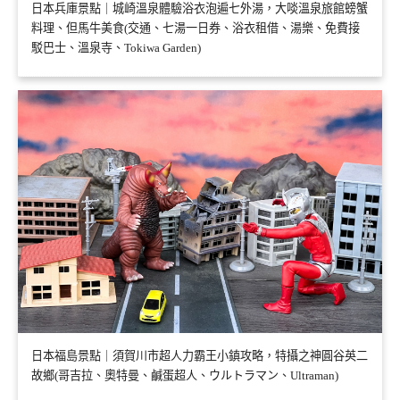
日本兵庫景點｜城崎溫泉體驗浴衣泡遍七外湯，大啖溫泉旅館螃蟹
料理、但馬牛美食(交通、七湯一日券、浴衣租借、湯樂、免費接
駁巴士、溫泉寺、Tokiwa Garden)
日本福島景點｜須賀川市超人力霸王小鎮攻略，特攝之神圓谷英二
故鄉(哥吉拉、奧特曼、鹹蛋超人、ウルトラマン、Ultraman)