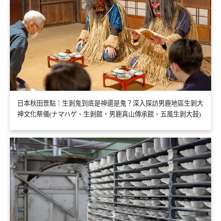
日本秋田景點｜生剝鬼到底是神還是鬼？深入探訪男鹿地區生剝大
神文化祭儀(ナマハゲ、生剝館、男鹿真山傳承館、五風生剝大鼓)