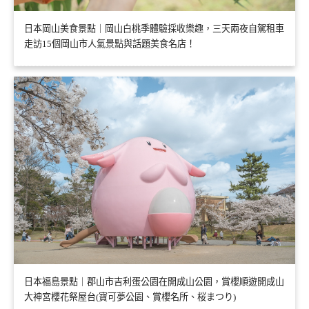
日本岡山美食景點｜岡山白桃季體驗採收樂趣，三天兩夜自駕租車
走訪15個岡山市人氣景點與話題美食名店！
日本福島景點｜郡山市吉利蛋公園在開成山公園，賞櫻順遊開成山
大神宮櫻花祭屋台(寶可夢公園、賞櫻名所、桜まつり)