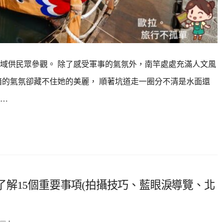
域供民眾參觀。 除了感受軍事的氣氛外，南竿處處充滿人文風
暗的氣氛卻藏不住她的美麗， 順著坑道走一圈分不清是水面還
&…
解15個重要事項(拍攝技巧、藍眼淚導覽、北