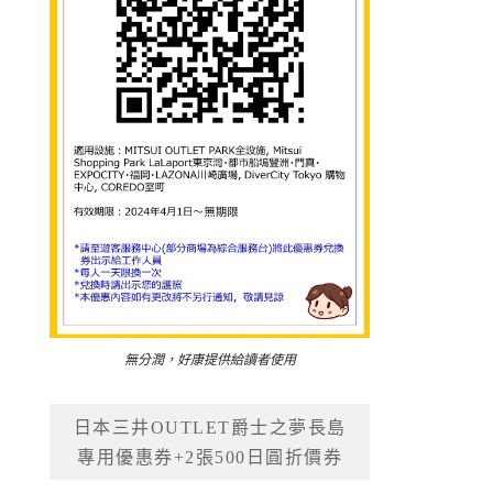
無分潤，好康提供給讀者使用
日本三井OUTLET爵士之夢長島
專用優惠券+2張500日圓折價券