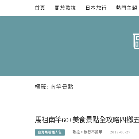
Skip
首頁
關於歐拉
日本旅行
熱門主題
to
content
標籤:
南竿景點
馬祖南竿60+美食景點全攻略四鄉五
歐拉。旅行不孤單
2019-06-27
台灣馬祖懶人包