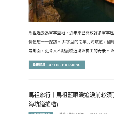
馬祖過去為軍事重地，近年來已開放許多軍事區
情值您一一探訪。 井字型的南竿北海坑道，幽
是地面，更令人不經感嘆這鬼斧神工的奇景。 
CONTINUE READING
馬祖旅行｜馬祖藍眼淚追淚前必須了
海坑道搖櫓)