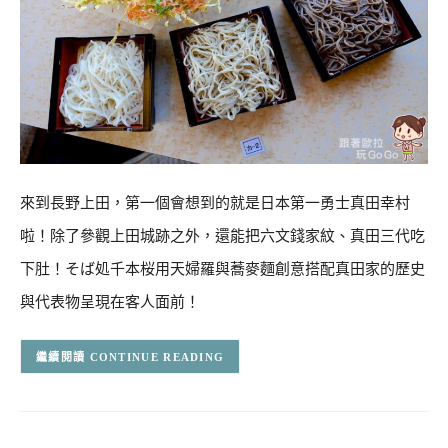
來到長野上田，第一個會想到的就是日本第一勇士真田幸村
啦！除了參觀上田城跡之外，還能把六文錢家紋、真田三代吃
下肚！そば処千本桜用天婦羅與蕎麥麵創意搭配真田家的歷史
與代表物呈現在客人面前！
CONTINUE READING