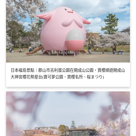
日本福島景點｜郡山市吉利蛋公園在開成山公園，賞櫻順遊開成山
大神宮櫻花祭屋台(寶可夢公園、賞櫻名所、桜まつり)