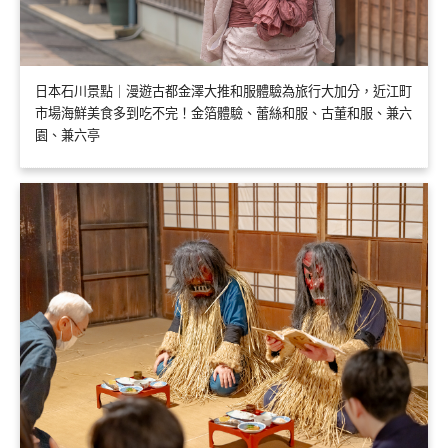
日本石川景點｜漫遊古都金澤大推和服體驗為旅行大加分，近江町
市場海鮮美食多到吃不完！金箔體驗、蕾絲和服、古董和服、兼六
園、兼六亭