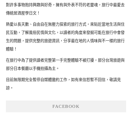
對許多事物抱持興趣與好奇，擁有與外表不符的老靈魂，旅行中最愛去
傳統居酒屋學日文！
熱愛以長天數、自由自在無壓力探索的旅行方式，來貼近當地生活與住
民互動，了解風俗民情與文化，以讀者的角度來發掘可能在旅行中會發
生的問題，提供完整的旅遊資訊，分享最在地的人情味與不一樣的旅行
體驗！
在旅行中為了提供讀者完整第一手完整體驗不被打擾，部分台灣旅遊與
部分日本餐廳以手機拍攝為主。
目前無限期完全暫停自媒體邀約工作，如有來信恕暫不回信，敬請見
諒。
FACEBOOK