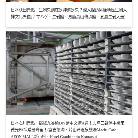
日本秋田景點｜生剝鬼到底是神還是鬼？深入探訪男鹿地區生剝大
神文化祭儀(ナマハゲ、生剝館、男鹿真山傳承館、五風生剝大鼓)
日本石川景點｜挑戰九谷燒DIY講中文嘛A通！北陸三縣伴手禮來
德光PA採購最齊全！(宮吉製陶、片山津溫泉總湯Machi Cafe、
AEON MALL新小松、Hotel Granbinario Komatsu)