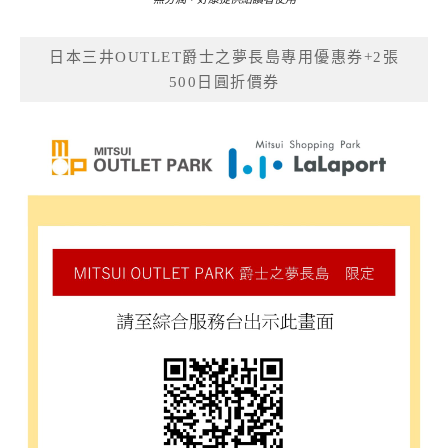
日本三井OUTLET爵士之夢長島專用優惠券+2張
500日圓折價券