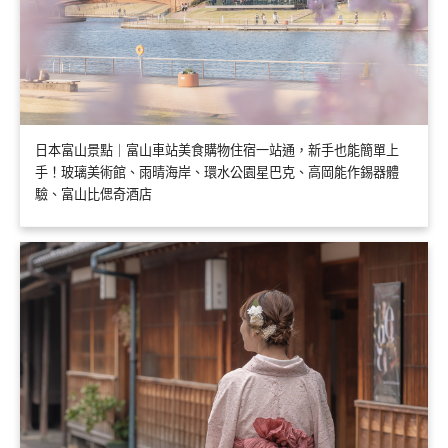
日本富山景點｜富山車站美食購物住宿一站通，新手也能簡單上
手！玻璃美術館、雨晴海岸、環水公園星巴克、高岡能作錫器體
驗、富山比偲奇酒店