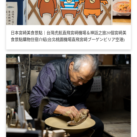
日本宮崎美食景點｜台灣虎航直飛宮崎機場＆神話之旅20個宮崎美
食景點購物住宿介紹(台北桃園機場直飛宮崎ブーゲンビリア空港)