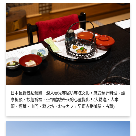
日本長野景點體驗｜深入善光寺宿坊寺院文化，感受精進料理、護
摩祈願、抄經祈福、坐禪體驗帶來的心靈變化！(大勸進、大本
願、經藏、山門、淵之坊、お寺カフェ早齋寺粥御膳、古薰)