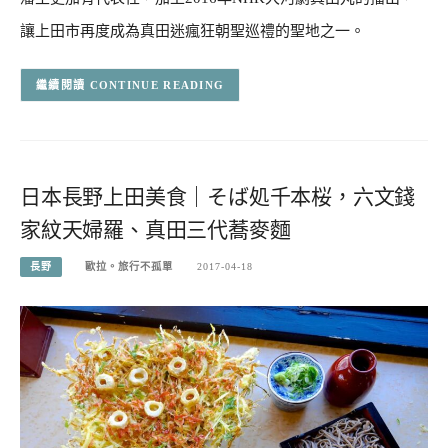
讓上田市再度成為真田迷瘋狂朝聖巡禮的聖地之一。
CONTINUE READING
日本長野上田美食｜そば処千本桜，六文錢
家紋天婦羅、真田三代蕎麥麵
長野
歐拉。旅行不孤單
2017-04-18