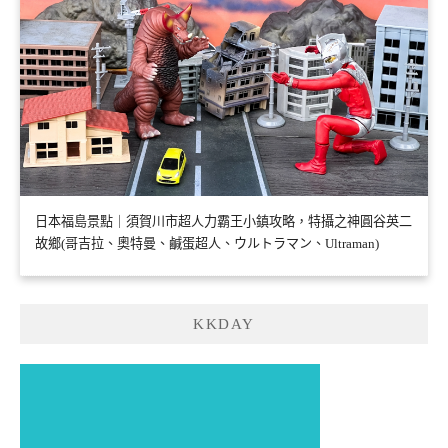
日本福島景點｜須賀川市超人力霸王小鎮攻略，特攝之神圓谷英二
故鄉(哥吉拉、奧特曼、鹹蛋超人、ウルトラマン、Ultraman)
KKDAY