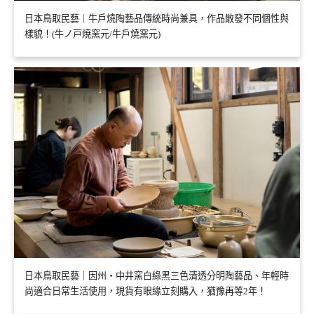
日本鳥取民藝｜牛戶燒陶藝品傳統時尚兼具，作品散發不同個性與
樣貌！(牛ノ戸焼窯元/牛戶燒窯元)
日本鳥取民藝｜因州・中井窯白綠黑三色清透分明陶藝品、年輕時
尚適合日常生活使用，現貨有眼緣立刻購入，猶豫再等2年！