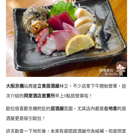
大阪京橋
站周邊
立食居酒屋
林立，不少店家下午開始營業，這
次介紹的
岡室酒店直賣所
早上9點就營業啦！
歐拉很喜歡京橋附近的
居酒屋
氛圍，尤其店內都是
在地客
的居
酒屋更是吸引歐拉！
這天勘查一下地形後，本來有兩間居酒屋作為候補，但是岡室