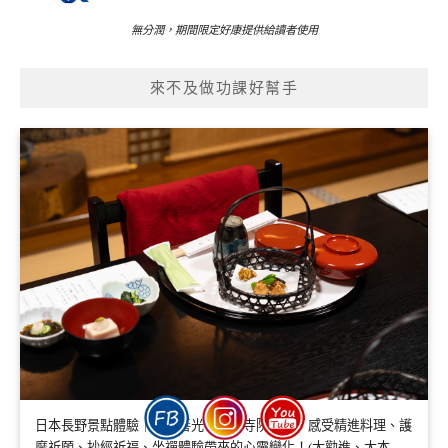
無分潤，期間限定好康提供給讀者使用
來不及做功課好幫手
日本長野景點體驗｜深入善光寺宿坊寺院文化，感受精進料理、護
摩祈願、抄經祈福、坐禪體驗帶來的心靈變化！(大勸進、大本