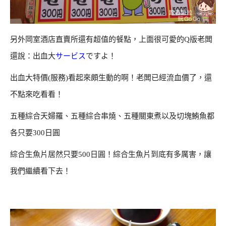
另外岡室酒店直賣所還有超值的餐點，上面很可愛的Q版老闆
還說：出血大
サービス
ですよ！
出血大特價(服務)看起來頗生動的啊！老闆已經流血價了，還
不點來吃看看！
五種綜合天婦羅、五種綜合串燒、五種關東煮以及切塊鮪魚都
各只要300日圓
綜合生魚片居然只要500日圓！綜合生魚片到底有多厲害，讓
我們繼續看下去！