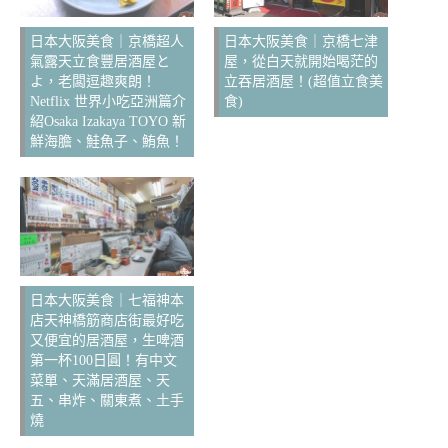
日本大阪美食｜京橋超人
日本大阪美食｜京橋七津
氣露天立食豐居酒屋と
屋，從白天就開始喝茫的
よ，老闆逗趣爽朗！
立吞居酒屋！(超值立食美
Netflix 世界小吃亞洲篇介
食)
紹Osaka Izakaya TOYO 新
鮮海膽、鮭魚子、鮪魚！
日本大阪美食｜七福神本
店天神橋筋商店街最好吃
又便宜的居酒屋，生啤酒
第一杯100日圓！有中文
菜單、天滿居酒屋、天
五、串炸、關東煮、土手
燒