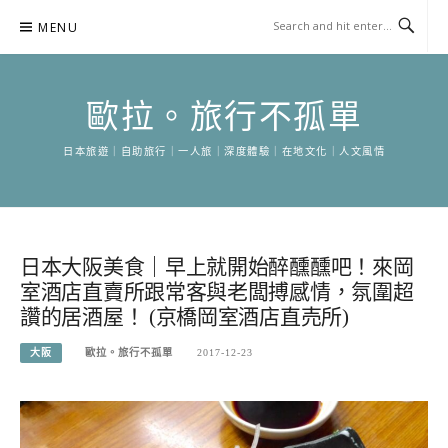
Skip
MENU
to
content
歐拉。旅行不孤單
日本旅遊｜自助旅行｜一人旅｜深度體驗｜在地文化｜人文風情
日本大阪美食｜早上就開始醉醺醺吧！來岡
室酒店直賣所跟常客與老闆搏感情，氛圍超
讚的居酒屋！ (京橋岡室酒店直売所)
大阪
歐拉。旅行不孤單
2017-12-23